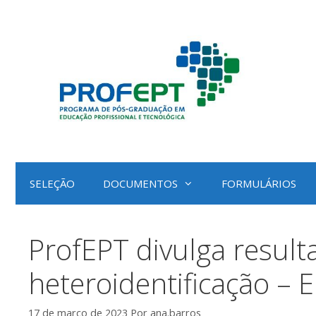
Pular
para
o
conteúdo
SELEÇÃO
DOCUMENTOS
FORMULÁRIOS
ProfEPT divulga result
heteroidentificação –
17 de março de 2023
Por
ana.barros