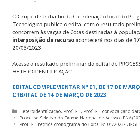
O Grupo de trabalho da Coordenação local do Pro
Tecnológica publica o edital com o resultado prel
concorrem às vagas de Cotas destinadas à populaça
interposição de recurso
acontecerá nos dias de
17
20/03/2023.
Acesse o resultado preliminar do edital do PRO
HETEROIDENTIFICAÇÃO:
EDITAL COMPLEMENTAR Nº 01, DE 17 DE MARÇO
CRB/IFAC DE 14 DE MARÇO DE 2023
Categorias
Heteroidentificação
,
ProfEPT
,
ProfEPT convoca candidato
Processo Seletivo do Exame Nacional de Acesso (ENA)
ProfEPT retifica cronograma do Edital Nº 01/2023/DIRG