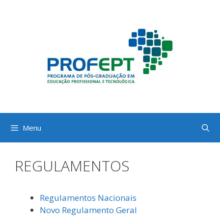
Pular
para
o
conteúdo
Menu
REGULAMENTOS
Regulamentos Nacionais
Novo Regulamento Geral