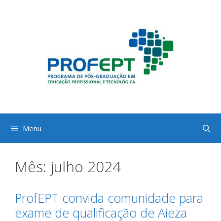
Pular
para
o
conteúdo
Menu
Mês:
julho 2024
ProfEPT convida comunidade para
exame de qualificação de Aieza