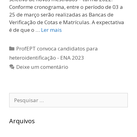
Conforme cronograma, entre o período de 03 a
25 de março serão realizadas as Bancas de
Verificação de Cotas e Matrículas. A expectativa
é de que o …
Ler mais
Categorias
ProfEPT convoca candidatos para
heteroidentificação - ENA 2023
Deixe um comentário
Pesquisar
por:
Arquivos