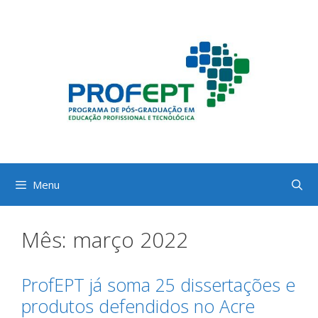
Pular
para
o
conteúdo
Menu
Mês:
março 2022
ProfEPT já soma 25 dissertações e
produtos defendidos no Acre